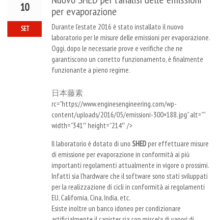
10
per evaporazione
Durante l’estate 2016 è stato installato il nuovo
SET
laboratorio per le misure delle emissioni per evaporazione.
Oggi, dopo le necessarie prove e verifiche che ne
garantiscono un corretto funzionamento, è finalmente
funzionante a pieno regime.
日本藤素
rc=”https://www.enginesengineering.com/wp-
content/uploads/2016/05/emissioni-300×188.jpg” alt=””
width=”341″ height=”214″ />
Il laboratorio è dotato di uno
SHED
per effettuare misure
di emissione per evaporazione in conformità ai più
importanti regolamenti attualmente in vigore o prossimi.
Infatti sia l’hardware che il software sono stati sviluppati
per la realizzazione di cicli in conformità ai regolamenti
EU, California, Cina, India, etc.
Esiste inoltre un banco idoneo per condizionare
artificialmente il canister sia con miscela di vapori di