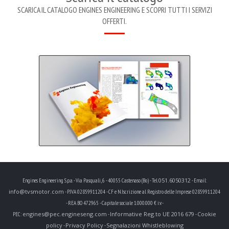
SCARICA IL CATALOGO ENGINES ENGINEERING E SCOPRI TUTTI I SERVIZI
OFFERTI.
051.6050312
Engines Engineering S.p.a. - Via Pasquali, 6 - 40055 Castenaso (Bo) - Tel.
- Email:
info@tvsmotor.com
- P.IVA 02859911204 - CF e N.Iscrizione al Registro delle Imprese 02859911204
- REA BO 472965 - Capitale sociale 1.000.000 € i.v. -
engines@pec.engineseng.com
Informative Reg.to UE 2016 679
Cookie
PEC:
-
-
policy
Privacy Policy
Segnalazioni Whistleblowing
-
-