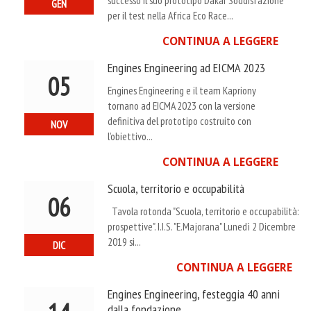
successo il suo prototipo Dakar Soddisfazione
GEN
per il test nella Africa Eco Race...
CONTINUA A LEGGERE
Engines Engineering ad EICMA 2023
05
Engines Engineering e il team Kapriony
tornano ad EICMA 2023 con la versione
definitiva del prototipo costruito con
NOV
l’obiettivo...
CONTINUA A LEGGERE
Scuola, territorio e occupabilità
06
Tavola rotonda "Scuola, territorio e occupabilità:
prospettive". I.I.S. "E.Majorana" Lunedì 2 Dicembre
2019 si...
DIC
CONTINUA A LEGGERE
Engines Engineering, festeggia 40 anni
dalla fondazione.