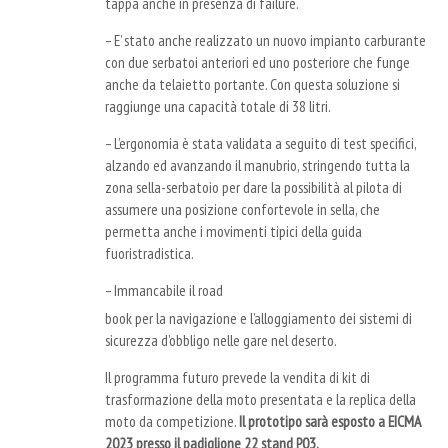
tappa anche in presenza di failure.
–
E’ stato anche realizzato un nuovo impianto carburante
con due serbatoi anteriori ed uno posteriore che funge
anche da telaietto portante. Con questa soluzione si
raggiunge una capacità totale di 38 litri.
–
L’ergonomia è stata validata a seguito di test specifici,
alzando ed avanzando il manubrio, stringendo tutta la
zona sella-serbatoio per dare la possibilità al pilota di
assumere una posizione confortevole in sella, che
permetta anche i movimenti tipici della guida
fuoristradistica.
–
Immancabile il road
book per la navigazione e l’alloggiamento dei sistemi di
sicurezza d’obbligo nelle gare nel deserto.
Il programma futuro prevede la vendita di kit di
trasformazione della moto presentata e la replica della
moto da competizione.
Il prototipo sarà esposto a EICMA
2023 presso il padiglione 22 stand P03.