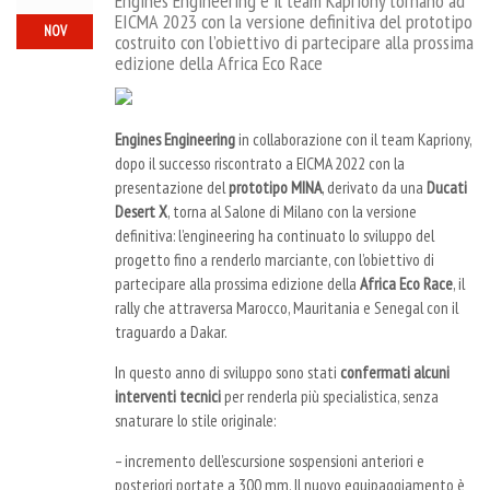
Engines Engineering e il team Kapriony tornano ad
EICMA 2023 con la versione definitiva del prototipo
NOV
costruito con l’obiettivo di partecipare alla prossima
edizione della Africa Eco Race
Engines Engineering
in collaborazione con il team Kapriony,
dopo il successo riscontrato a EICMA 2022 con la
presentazione del
prototipo MINA
, derivato da una
Ducati
Desert X
,
torna al Salone di Milano con la versione
definitiva: l’engineering ha continuato lo sviluppo del
progetto fino a renderlo marciante, con l’obiettivo di
partecipare alla prossima edizione della
Africa Eco Race
, il
rally che attraversa Marocco, Mauritania e Senegal con il
traguardo a Dakar.
In questo anno di sviluppo sono stati
confermati alcuni
interventi tecnici
per renderla più specialistica, senza
snaturare lo stile originale:
–
incremento dell’escursione sospensioni anteriori e
posteriori portate a 300 mm. Il nuovo equipaggiamento è