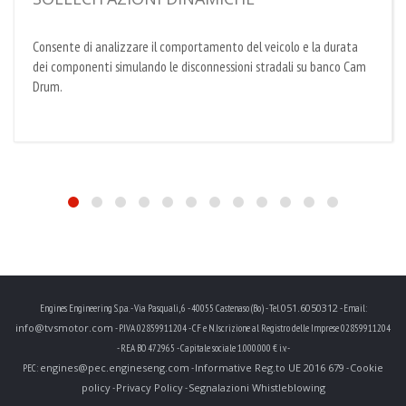
Consente di analizzare il comportamento del veicolo e la durata
dei componenti simulando le disconnessioni stradali su banco Cam
Drum.
051.6050312
Engines Engineering S.p.a. - Via Pasquali, 6 - 40055 Castenaso (Bo) - Tel.
- Email:
info@tvsmotor.com
- P.IVA 02859911204 - CF e N.Iscrizione al Registro delle Imprese 02859911204
- REA BO 472965 - Capitale sociale 1.000.000 € i.v. -
engines@pec.engineseng.com
Informative Reg.to UE 2016 679
Cookie
PEC:
-
-
policy
Privacy Policy
Segnalazioni Whistleblowing
-
-