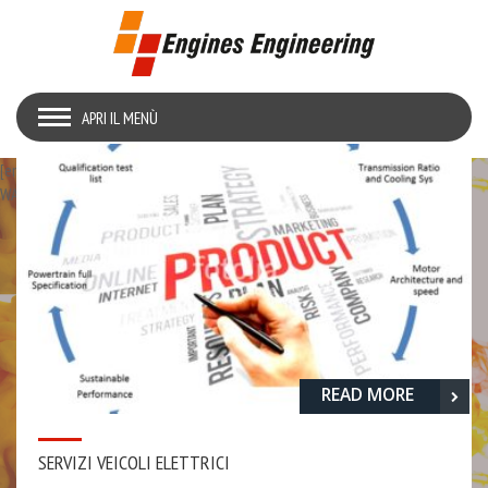
APRI IL MENÙ
[embedyt] https://www.youtube.com/watch?v=Jy-oiZ-
WAfc&feature=youtu.be[/embedyt]
READ MORE
SERVIZI VEICOLI ELETTRICI