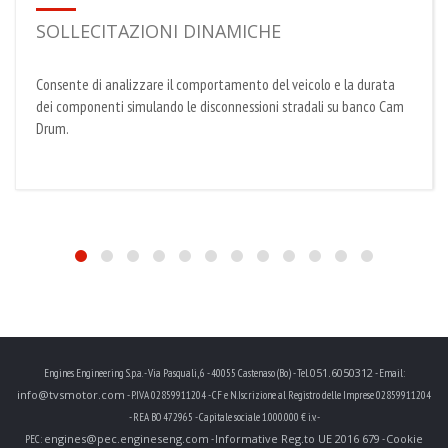
SOLLECITAZIONI DINAMICHE
Consente di analizzare il comportamento del veicolo e la durata
dei componenti simulando le disconnessioni stradali su banco Cam
Drum.
051.6050312
Engines Engineering S.p.a. - Via Pasquali, 6 - 40055 Castenaso (Bo) - Tel.
- Email:
info@tvsmotor.com
- P.IVA 02859911204 - CF e N.Iscrizione al Registro delle Imprese 02859911204
- REA BO 472965 - Capitale sociale 1.000.000 € i.v. -
engines@pec.engineseng.com
Informative Reg.to UE 2016 679
Cookie
PEC:
-
-