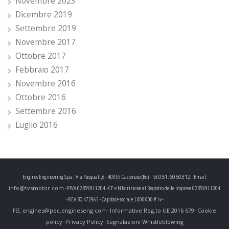
Novembre 2023
Dicembre 2019
Settembre 2019
Novembre 2017
Ottobre 2017
Febbraio 2017
Novembre 2016
Ottobre 2016
Settembre 2016
Luglio 2016
051.6050312
Engines Engineering S.p.a. - Via Pasquali, 6 - 40055 Castenaso (Bo) - Tel.
- Email:
info@tvsmotor.com
- P.IVA 02859911204 - CF e N.Iscrizione al Registro delle Imprese 02859911204
- REA BO 472965 - Capitale sociale 1.000.000 € i.v. -
engines@pec.engineseng.com
Informative Reg.to UE 2016 679
Cookie
PEC:
-
-
policy
Privacy Policy
Segnalazioni Whistleblowing
-
-