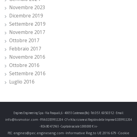
Novembre 2023
Dicembre 2019
Settembre 2019
Novembre 2017
Ottobre 2017
Febbraio 2017
Novembre 2016
Ottobre 2016
Settembre 2016
Luglio 2016
051.6050312
Engines Engineering S.p.a. - Via Pasquali, 6 - 40055 Castenaso (Bo) - Tel.
- Email:
info@tvsmotor.com
- P.IVA 02859911204 - CF e N.Iscrizione al Registro delle Imprese 02859911204
- REA BO 472965 - Capitale sociale 1.000.000 € i.v. -
engines@pec.engineseng.com
Informative Reg.to UE 2016 679
Cookie
PEC:
-
-