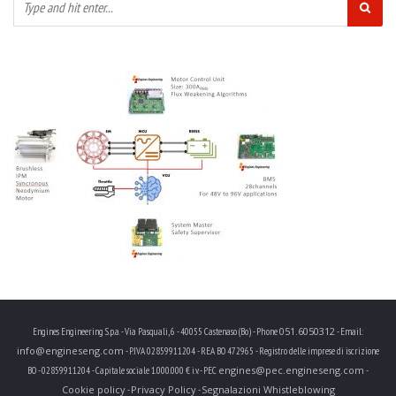
051.6050312
Engines Engineering S.p.a. - Via Pasquali, 6 - 40055 Castenaso (Bo) - Phone
- Email:
info@engineseng.com
- P.IVA 02859911204 - REA BO 472965 - Registro delle imprese di iscrizione
engines@pec.engineseng.com
BO - 02859911204 - Capitale sociale 1.000.000 € i.v. - PEC
-
Cookie policy
Privacy Policy
Segnalazioni Whistleblowing
-
-