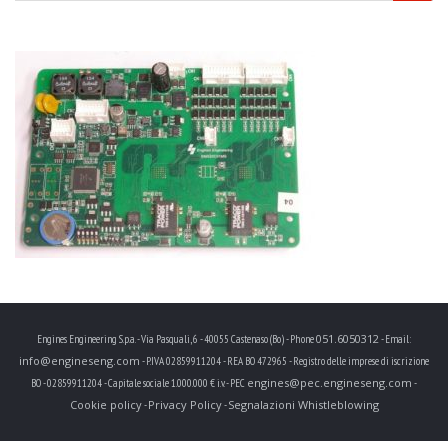
051.6050312
Engines Engineering S.p.a. - Via Pasquali, 6 - 40055 Castenaso (Bo) - Phone
- Email:
info@engineseng.com
- P.IVA 02859911204 - REA BO 472965 - Registro delle imprese di iscrizione
engines@pec.engineseng.com
BO - 02859911204 - Capitale sociale 1.000.000 € i.v. - PEC
-
Cookie policy
Privacy Policy
Segnalazioni Whistleblowing
-
-