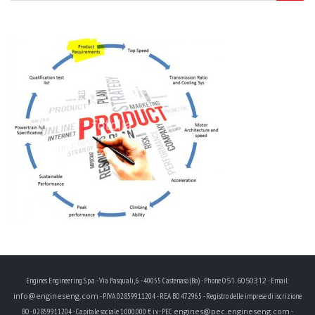
051.6050312
Engines Engineering S.p.a. - Via Pasquali, 6 - 40055 Castenaso (Bo) - Phone
- Email:
info@engineseng.com
- P.IVA 02859911204 - REA BO 472965 - Registro delle imprese di iscrizione
engines@pec.engineseng.com
BO - 02859911204 - Capitale sociale 1.000.000 € i.v. - PEC
-