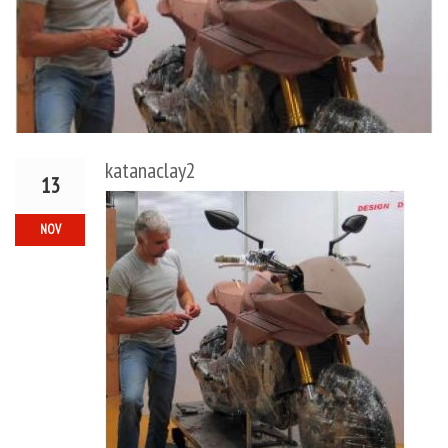
katanaclay2
13
NOV