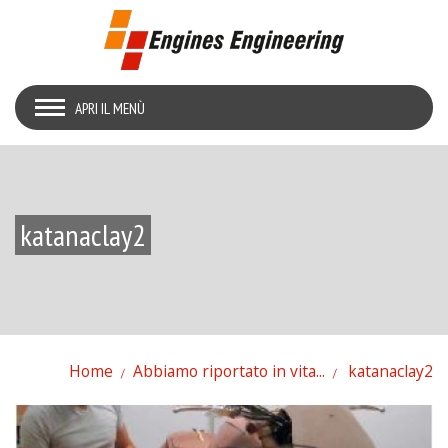
APRI IL MENÙ
katanaclay2
Home
Abbiamo riportato in vita...
katanaclay2