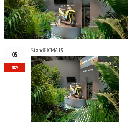
StandEICMA19
05
NOV