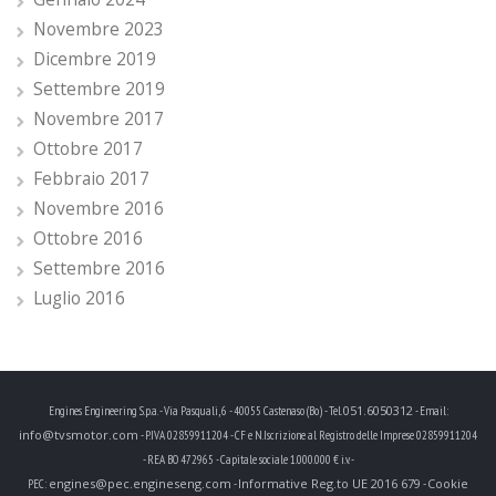
Novembre 2023
Dicembre 2019
Settembre 2019
Novembre 2017
Ottobre 2017
Febbraio 2017
Novembre 2016
Ottobre 2016
Settembre 2016
Luglio 2016
051.6050312
Engines Engineering S.p.a. - Via Pasquali, 6 - 40055 Castenaso (Bo) - Tel.
- Email:
info@tvsmotor.com
- P.IVA 02859911204 - CF e N.Iscrizione al Registro delle Imprese 02859911204
- REA BO 472965 - Capitale sociale 1.000.000 € i.v. -
engines@pec.engineseng.com
Informative Reg.to UE 2016 679
Cookie
PEC:
-
-