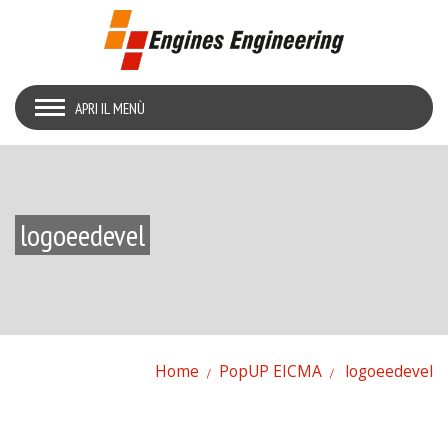
APRI IL MENÙ
logoeedevel
Home
PopUP EICMA
logoeedevel