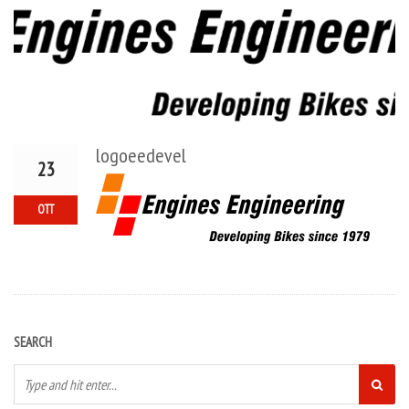
logoeedevel
23
OTT
SEARCH