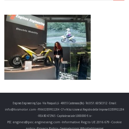
051.6050312
Engines Engineering S.p.a. - Via Pasquali, 6 - 40055 Castenaso (Bo) - Tel.
- Email:
info@tvsmotor.com
- P.IVA 02859911204 - CF e N.Iscrizione al Registro delle Imprese 02859911204
- REA BO 472965 - Capitale sociale 1.000.000 € i.v. -
engines@pec.engineseng.com
Informative Reg.to UE 2016 679
Cookie
PEC:
-
-
policy
Privacy Policy
Segnalazioni Whistleblowing
-
-