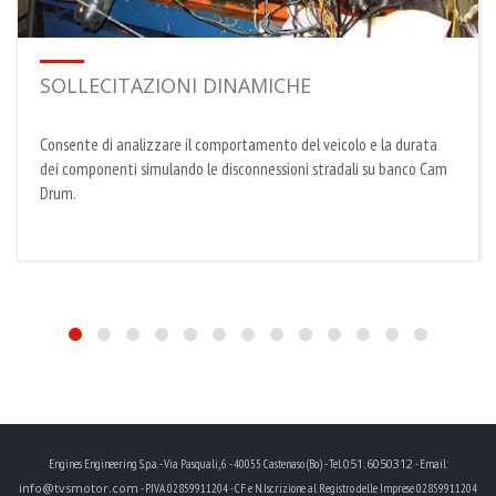
SOLLECITAZIONI DINAMICHE
Consente di analizzare il comportamento del veicolo e la durata
dei componenti simulando le disconnessioni stradali su banco Cam
Drum.
051.6050312
Engines Engineering S.p.a. - Via Pasquali, 6 - 40055 Castenaso (Bo) - Tel.
- Email:
info@tvsmotor.com
- P.IVA 02859911204 - CF e N.Iscrizione al Registro delle Imprese 02859911204