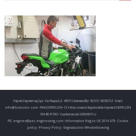
051.6050312
Engines Engineering S.p.a. - Via Pasquali, 6 - 40055 Castenaso (Bo) - Tel.
- Email:
info@tvsmotor.com
- P.IVA 02859911204 - CF e N.Iscrizione al Registro delle Imprese 02859911204
- REA BO 472965 - Capitale sociale 1.000.000 € i.v. -
engines@pec.engineseng.com
Informative Reg.to UE 2016 679
Cookie
PEC:
-
-
policy
Privacy Policy
Segnalazioni Whistleblowing
-
-