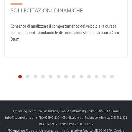
SOLLECITAZIONI DINAMICHE
Consente di analizzare il comportamento del veicolo e la durata
dei componenti simulando le disconnessioni stradali su banco Cam
Drum.
051.6050312
Engines Engineering S.p.a. - Via Pasquali, 6 - 40055 Castenaso (Bo) - Tel.
- Email:
info@tvsmotor.com
- P.IVA 02859911204 - CF e N.Iscrizione al Registro delle Imprese 02859911204
- REA BO 472965 - Capitale sociale 1.000.000 € i.v. -
engines@pec.engineseng.com
Informative Reg.to UE 2016 679
Cookie
PEC:
-
-