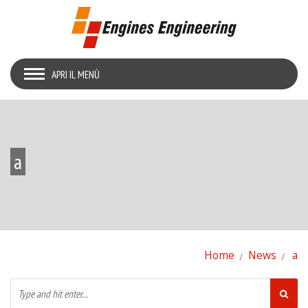
APRI IL MENÙ
a
Home
News
a