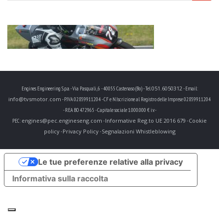
051.6050312
Engines Engineering S.p.a. - Via Pasquali, 6 - 40055 Castenaso (Bo) - Tel.
- Email:
info@tvsmotor.com
- P.IVA 02859911204 - CF e N.Iscrizione al Registro delle Imprese 02859911204
- REA BO 472965 - Capitale sociale 1.000.000 € i.v. -
engines@pec.engineseng.com
Informative Reg.to UE 2016 679
Cookie
PEC:
-
-
policy
Privacy Policy
Segnalazioni Whistleblowing
-
-
Le tue preferenze relative alla privacy
Informativa sulla raccolta