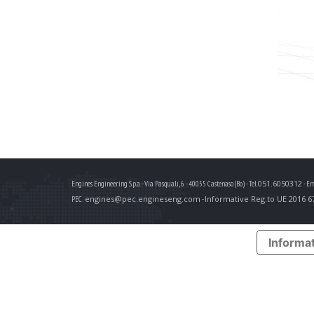
051.6050312
Engines Engineering S.p.a. - Via Pasquali, 6 - 40055 Castenaso (Bo) - Tel.
- Em
engines@pec.engineseng.com
Informative Reg.to UE 2016 6
PEC:
-
Informat