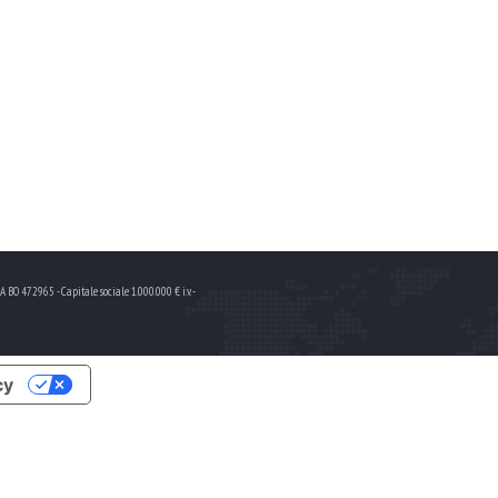
BO 472965 - Capitale sociale 1.000.000 € i.v. -
cy