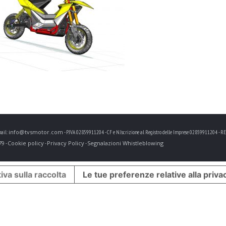
info@tvsmotor.com
ail:
- P.IVA 02859911204 - CF e N.Iscrizione al Registro delle Imprese 02859911204 - REA 
79
Cookie policy
Privacy Policy
Segnalazioni Whistleblowing
-
-
-
iva sulla raccolta
Le tue preferenze relative alla priva