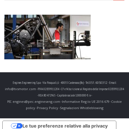
051.6050312
Engines Engineering S.p.a. - Via Pasquali, 6 - 40055 Castenaso (Bo) - Tel.
- Email:
info@tvsmotor.com
- P.IVA 02859911204 - CF e N.Iscrizione al Registro delle Imprese 02859911204
- REA BO 472965 - Capitale sociale 1.000.000 € i.v. -
engines@pec.engineseng.com
Informative Reg.to UE 2016 679
Cookie
PEC:
-
-
policy
Privacy Policy
Segnalazioni Whistleblowing
-
-
Le tue preferenze relative alla privacy