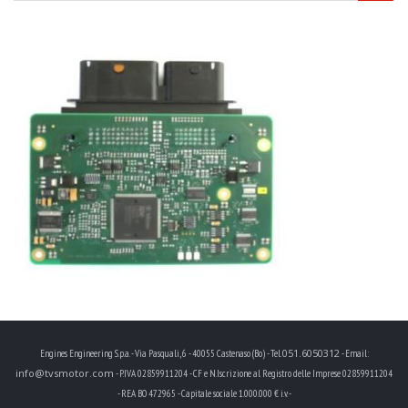
051.6050312
Engines Engineering S.p.a. - Via Pasquali, 6 - 40055 Castenaso (Bo) - Tel.
- Email:
info@tvsmotor.com
- P.IVA 02859911204 - CF e N.Iscrizione al Registro delle Imprese 02859911204
- REA BO 472965 - Capitale sociale 1.000.000 € i.v. -