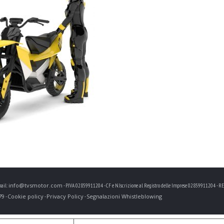
info@tvsmotor.com
ail:
- P.IVA 02859911204 - CF e N.Iscrizione al Registro delle Imprese 02859911204 - REA 
79
Cookie policy
Privacy Policy
Segnalazioni Whistleblowing
-
-
-