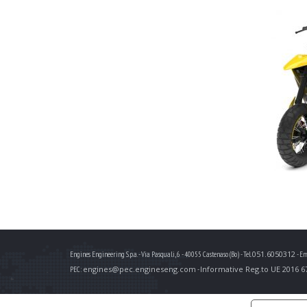
051.6050312
Engines Engineering S.p.a. - Via Pasquali, 6 - 40055 Castenaso (Bo) - Tel.
- Em
engines@pec.engineseng.com
Informative Reg.to UE 2016 6
PEC:
-