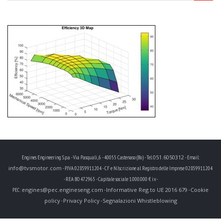
051.6050312
Engines Engineering S.p.a. - Via Pasquali, 6 - 40055 Castenaso (Bo) - Tel.
- Email:
info@tvsmotor.com
- P.IVA 02859911204 - CF e N.Iscrizione al Registro delle Imprese 02859911204
- REA BO 472965 - Capitale sociale 1.000.000 € i.v. -
engines@pec.engineseng.com
Informative Reg.to UE 2016 679
Cookie
PEC:
-
-
policy
Privacy Policy
Segnalazioni Whistleblowing
-
-