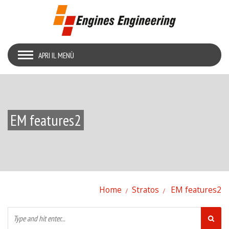
APRI IL MENÙ
EM features2
Home
Stratos
EM features2