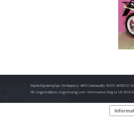
051.6050312
Engines Engineering S.p.a. - Via Pasquali, 6 - 40055 Castenaso (Bo) - Tel.
- Em
engines@pec.engineseng.com
Informative Reg.to UE 2016 6
PEC:
-
Informat