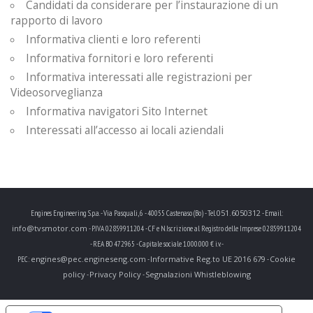
Candidati da considerare per l’instaurazione di un
rapporto di lavoro
Informativa clienti e loro referenti
Informativa fornitori e loro referenti
Informativa interessati alle registrazioni per
Videosorveglianza
Informativa navigatori Sito Internet
Interessati all’accesso ai locali aziendali
051.6050312
Engines Engineering S.p.a. - Via Pasquali, 6 - 40055 Castenaso (Bo) - Tel.
- Email:
info@tvsmotor.com
- P.IVA 02859911204 - CF e N.Iscrizione al Registro delle Imprese 02859911204
- REA BO 472965 - Capitale sociale 1.000.000 € i.v. -
engines@pec.engineseng.com
Informative Reg.to UE 2016 679
Cookie
PEC:
-
-
policy
Privacy Policy
Segnalazioni Whistleblowing
-
-