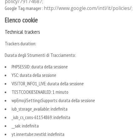
policy/79174687
;
http://www.google.com/intl/it/policies/
Google Tag manager :
;
Elenco cookie
Technical trackers
Trackers duration:
Durata degli Strumenti di Tracciamento:
PHPSESSID: durata della sessione
YSC: durata della sessione
VISITOR_INFO1_LIVE: durata della sessione
TESTCOOKIESENABLED: 1 minuto
wpEmojiSettingsSupports: durata della sessione
iub_storage_available: indefinita
_iub_cs_cons-61154869: indefinita
__sak: indefinita
yt.innertube::nextId: indefinita