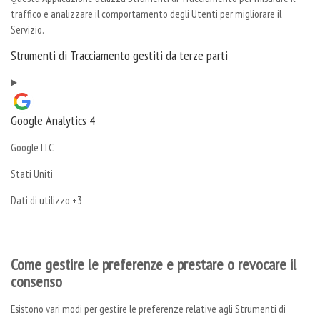
traffico e analizzare il comportamento degli Utenti per migliorare il
Servizio.
Strumenti di Tracciamento gestiti da terze parti
Google Analytics 4
Azienda:
Google LLC
Luogo
Stati Uniti
del
Dati
Dati di utilizzo +3
trattamento:
Personali
trattati:
Come gestire le preferenze e prestare o revocare il
consenso
Esistono vari modi per gestire le preferenze relative agli Strumenti di