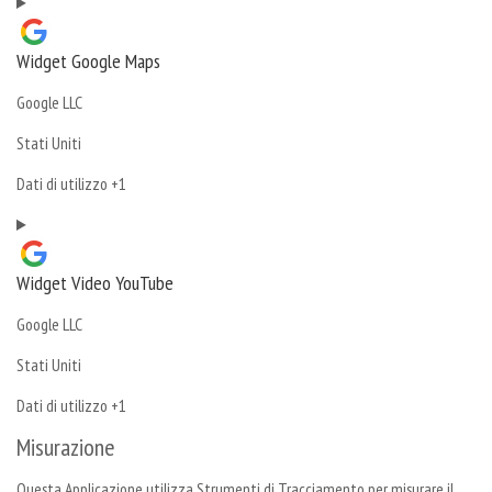
trattati:
Widget Google Maps
Azienda:
Google LLC
Luogo
Stati Uniti
del
Dati
Dati di utilizzo +1
trattamento:
Personali
trattati:
Widget Video YouTube
Azienda:
Google LLC
Luogo
Stati Uniti
del
Dati
Dati di utilizzo +1
trattamento:
Personali
Misurazione
trattati:
Questa Applicazione utilizza Strumenti di Tracciamento per misurare il