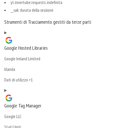
yt.innertube::requests: indefinita
__sak: durata della sessione
Strumenti di Tracciamento gestiti da terze parti
Google Hosted Libraries
Azienda:
Google Ireland Limited
Luogo
Irlanda
del
Dati
Dati di utilizzo +1
trattamento:
Personali
trattati:
Google Tag Manager
Azienda:
Google LLC
Luogo
Stati Uniti