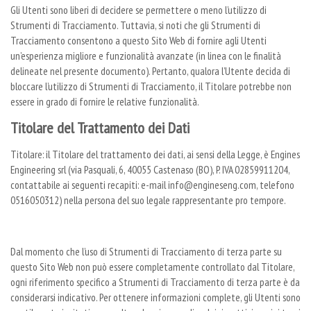
Gli Utenti sono liberi di decidere se permettere o meno l’utilizzo di
Strumenti di Tracciamento. Tuttavia, si noti che gli Strumenti di
Tracciamento consentono a questo Sito Web di fornire agli Utenti
un’esperienza migliore e funzionalità avanzate (in linea con le finalità
delineate nel presente documento). Pertanto, qualora l’Utente decida di
bloccare l’utilizzo di Strumenti di Tracciamento, il Titolare potrebbe non
essere in grado di fornire le relative funzionalità.
Titolare del Trattamento dei Dati
Titolare: il Titolare del trattamento dei dati, ai sensi della Legge, è Engines
Engineering srl (via Pasquali, 6, 40055 Castenaso (BO), P. IVA 02859911204,
contattabile ai seguenti recapiti: e-mail info@engineseng.com, telefono
0516050312) nella persona del suo legale rappresentante pro tempore.
Dal momento che l’uso di Strumenti di Tracciamento di terza parte su
questo Sito Web non può essere completamente controllato dal Titolare,
ogni riferimento specifico a Strumenti di Tracciamento di terza parte è da
considerarsi indicativo. Per ottenere informazioni complete, gli Utenti sono