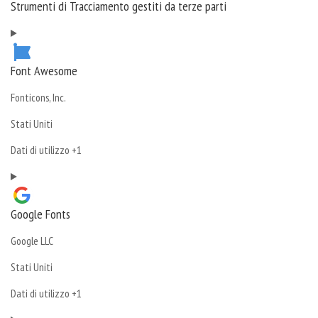
Strumenti di Tracciamento gestiti da terze parti
Font Awesome
Azienda:
Fonticons, Inc.
Luogo
Stati Uniti
del
Dati
Dati di utilizzo +1
trattamento:
Personali
trattati:
Google Fonts
Azienda:
Google LLC
Luogo
Stati Uniti
del
Dati
Dati di utilizzo +1
trattamento:
Personali