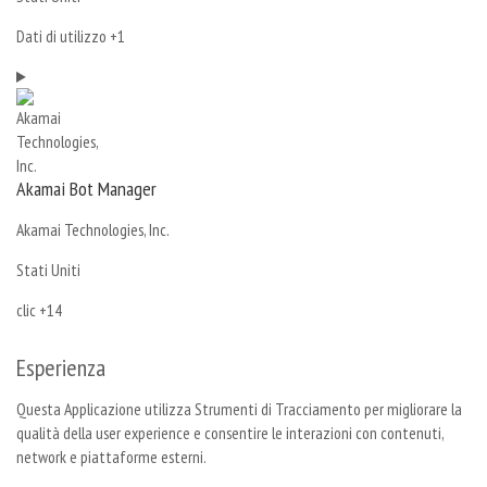
del
Dati
Dati di utilizzo +1
trattamento:
Personali
trattati:
Akamai Bot Manager
Azienda:
Akamai Technologies, Inc.
Luogo
Stati Uniti
del
Dati
clic +14
trattamento:
Personali
trattati:
Esperienza
Questa Applicazione utilizza Strumenti di Tracciamento per migliorare la
qualità della user experience e consentire le interazioni con contenuti,
network e piattaforme esterni.